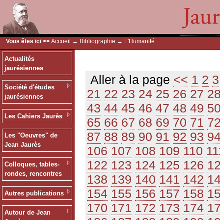
Vous êtes ici >>
Accueil
→
Bibliographie
→ L'Humanité
Actualités
jaurésiennes
Aller à la page
<<
1
2
3
Société d'études
21
22
23
24
25
26
27
2
jaurésiennes
43
44
45
46
47
48
49
5
Les Cahiers Jaurès
65
66
67
68
69
70
71
7
87
88
89
90
91
92
93
9
Les "Oeuvres" de
Jean Jaurès
106
107
108
109
110
11
122
123
124
125
126
1
Colloques, tables-
rondes, rencontres
138
139
140
141
142
1
154
155
156
157
158
1
Autres publications
170
171
172
173
174
1
Autour de Jean