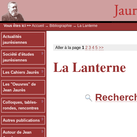
Vous êtes ici >>
Accueil
→
Bibliographie
→ La Lanterne
Actualités
jaurésiennes
Aller à la page
1
2
3
4
5
>>
Société d'études
La Lanterne
jaurésiennes
Les Cahiers Jaurès
Les "Oeuvres" de
Jean Jaurès
Recherch
Colloques, tables-
rondes, rencontres
Autres publications
Autour de Jean