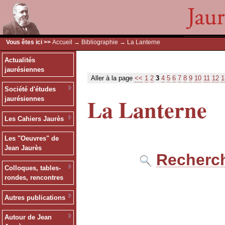
Vous êtes ici >>
Accueil
→
Bibliographie
→ La Lanterne
Actualités
jaurésiennes
Aller à la page
<<
1
2
3
4
5
6
7
8
9
10
11
12
1
Société d'études
La Lanterne
jaurésiennes
Les Cahiers Jaurès
Les "Oeuvres" de
Jean Jaurès
Recherch
Colloques, tables-
rondes, rencontres
Autres publications
Autour de Jean