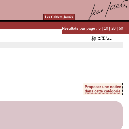
Les Cahiers Jaurès
Résultats par page :
5
|
10
|
20
|
50
Proposer une notice
dans cette catégorie