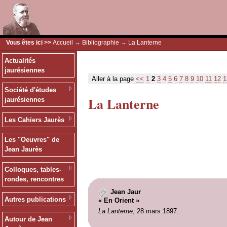
Vous êtes ici >>
Accueil
→
Bibliographie
→ La Lanterne
Actualités
jaurésiennes
Aller à la page
<<
1
2
3
4
5
6
7
8
9
10
11
12
1
Société d'études
La Lanterne
jaurésiennes
Les Cahiers Jaurès
Les "Oeuvres" de
Jean Jaurès
Colloques, tables-
rondes, rencontres
Jean Jaur
Autres publications
« En Orient »
La Lanterne
, 28 mars 1897.
Autour de Jean