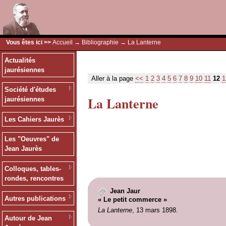
Vous êtes ici >>
Accueil
→
Bibliographie
→ La Lanterne
Actualités
jaurésiennes
Aller à la page
<<
1
2
3
4
5
6
7
8
9
10
11
12
1
Société d'études
La Lanterne
jaurésiennes
Les Cahiers Jaurès
Les "Oeuvres" de
Jean Jaurès
Colloques, tables-
rondes, rencontres
Jean Jaur
Autres publications
« Le petit commerce »
La Lanterne
, 13 mars 1898.
Autour de Jean