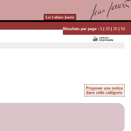
Les Cahiers Jaurès
Résultats par page :
5
|
10
|
20
|
50
Proposer une notice
dans cette catégorie