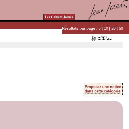
Les Cahiers Jaurès
Résultats par page :
5
|
10
|
20
|
50
Proposer une notice
dans cette catégorie