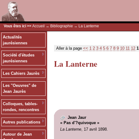
Vous êtes ici >>
Accueil
→
Bibliographie
→ La Lanterne
Actualités
jaurésiennes
Aller à la page
<<
1
2
3
4
5
6
7
8
9
10
11
12
1
Société d'études
La Lanterne
jaurésiennes
Les Cahiers Jaurès
Les "Oeuvres" de
Jean Jaurès
Colloques, tables-
rondes, rencontres
Jean Jaur
Autres publications
« Pas d'?quivoque »
La Lanterne
, 17 avril 1898.
Autour de Jean