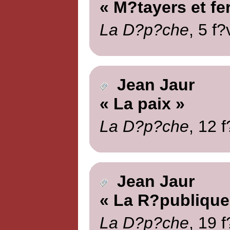
« M?tayers et fe
La D?p?che
, 5 f?
Jean Jaur
« La paix »
La D?p?che
, 12 
Jean Jaur
« La R?publique 
La D?p?che
, 19 