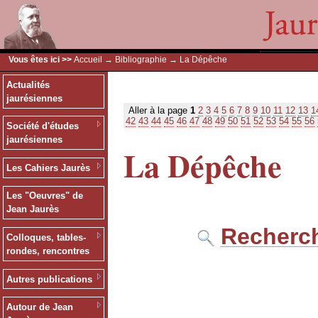
Vous êtes ici >>
Accueil
→
Bibliographie
→ La Dépêche
Actualités
jaurésiennes
Aller à la page
1
2
3
4
5
6
7
8
9
10
11
12
13
1
42
43
44
45
46
47
48
49
50
51
52
53
54
55
56
Société d'études
jaurésiennes
La Dépêche
Les Cahiers Jaurès
Les "Oeuvres" de
Jean Jaurès
Recherch
Colloques, tables-
rondes, rencontres
Autres publications
Autour de Jean