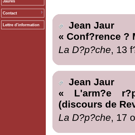
Jaurès
Contact
Jean Jaur
Lettre d'information
« Conf?rence ? M
La D?p?che
, 13 
Jean Jaur
« L'arm?e r?p
(discours de Rev
La D?p?che
, 17 