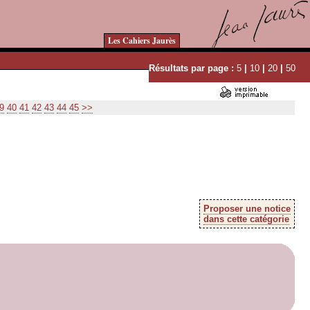
Les Cahiers Jaurès
Résultats par page :
5
|
10
|
20
|
50
9
40
41
42
43
44
45
>>
Proposer une notice
dans cette catégorie