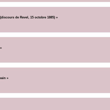
(discours de Revel, 15 octobre 1885) »
 »
pain »