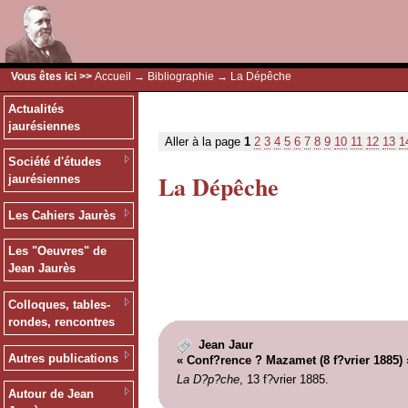
Vous êtes ici >>
Accueil
→
Bibliographie
→ La Dépêche
Actualités
jaurésiennes
Aller à la page
1
2
3
4
5
6
7
8
9
10
11
12
13
1
Société d'études
La Dépêche
jaurésiennes
Les Cahiers Jaurès
Les "Oeuvres" de
Jean Jaurès
Colloques, tables-
rondes, rencontres
Jean Jaur
Autres publications
« Conf?rence ? Mazamet (8 f?vrier 1885) 
La D?p?che
, 13 f?vrier 1885.
Autour de Jean