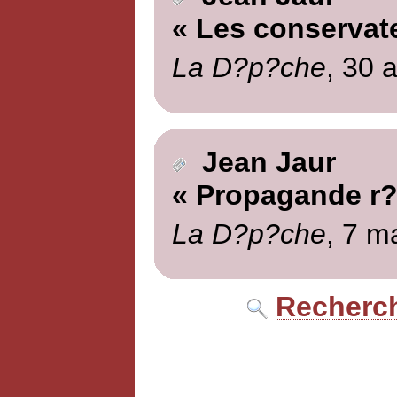
« Les conservat
La D?p?che
, 30 a
Jean Jaur
« Propagande r?
La D?p?che
, 7 m
Recherch