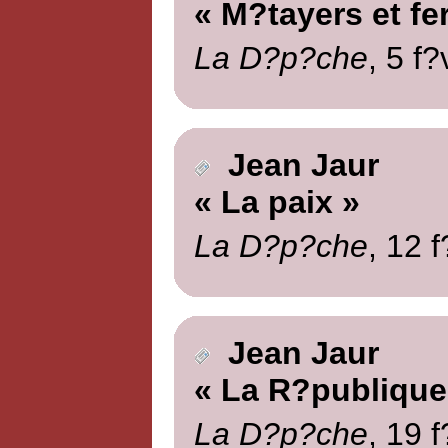
« M?tayers et fe
La D?p?che
, 5 f?
Jean Jaur
« La paix »
La D?p?che
, 12 
Jean Jaur
« La R?publique 
La D?p?che
, 19 