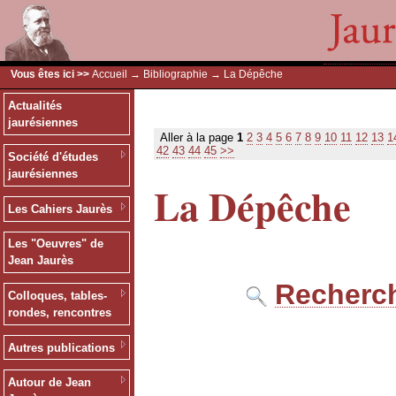
Vous êtes ici >>
Accueil
→
Bibliographie
→ La Dépêche
Actualités
jaurésiennes
Aller à la page
1
2
3
4
5
6
7
8
9
10
11
12
13
1
42
43
44
45
>>
Société d'études
jaurésiennes
La Dépêche
Les Cahiers Jaurès
Les "Oeuvres" de
Jean Jaurès
Recherch
Colloques, tables-
rondes, rencontres
Autres publications
Autour de Jean