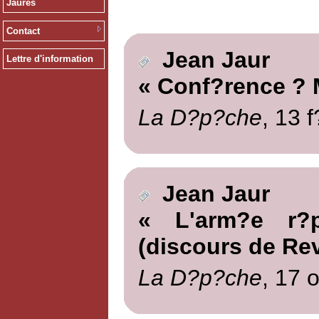
Jaurès
Contact
Jean Jaur
Lettre d'information
« Conf?rence ? M
La D?p?che
, 13 
Jean Jaur
« L'arm?e r?p
(discours de Rev
La D?p?che
, 17 