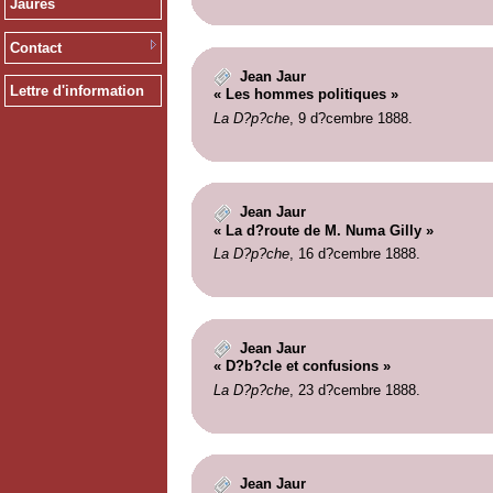
Jaurès
Contact
Jean Jaur
Lettre d'information
« Les hommes politiques »
La D?p?che
, 9 d?cembre 1888.
Jean Jaur
« La d?route de M. Numa Gilly »
La D?p?che
, 16 d?cembre 1888.
Jean Jaur
« D?b?cle et confusions »
La D?p?che
, 23 d?cembre 1888.
Jean Jaur