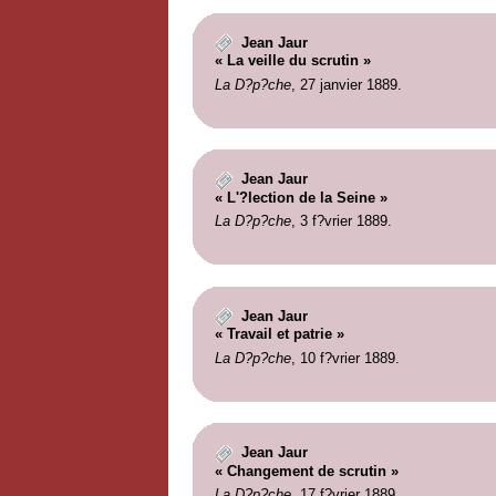
Jean Jaur
« La veille du scrutin »
La D?p?che
, 27 janvier 1889.
Jean Jaur
« L'?lection de la Seine »
La D?p?che
, 3 f?vrier 1889.
Jean Jaur
« Travail et patrie »
La D?p?che
, 10 f?vrier 1889.
Jean Jaur
« Changement de scrutin »
La D?p?che
, 17 f?vrier 1889.