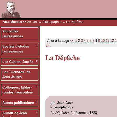
Vous êtes ici >>
Accueil
→
Bibliographie
→ La Dépêche
Actualités
jaurésiennes
Aller à la page
<<
1
2
3
4
5
6
7
8
9
10
11
12
1
>>
Société d'études
jaurésiennes
La Dépêche
Les Cahiers Jaurès
Les "Oeuvres" de
Jean Jaurès
Colloques, tables-
rondes, rencontres
Autres publications
Jean Jaur
« Sang-froid »
La D?p?che
, 2 d?cembre 1888.
Autour de Jean