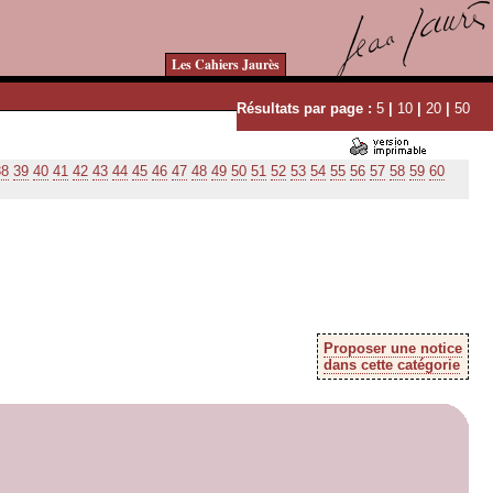
Les Cahiers Jaurès
Résultats par page :
5
|
10
|
20
|
50
38
39
40
41
42
43
44
45
46
47
48
49
50
51
52
53
54
55
56
57
58
59
60
Proposer une notice
dans cette catégorie