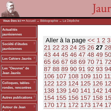
Vous êtes ici >>
Accueil
→
Bibliographie
→ La Dépêche
Actualités
jaurésiennes
Aller à la page
<<
1
2
3
Société d'études
21
22
23
24
25
26
27
2
jaurésiennes
43
44
45
46
47
48
49
5
Les Cahiers Jaurès
65
66
67
68
69
70
71
7
87
88
89
90
91
92
93
9
Les "Oeuvres" de
Jean Jaurès
106
107
108
109
110
11
122
123
124
125
126
1
Colloques, tables-
rondes, rencontres
138
139
140
141
142
1
154
155
156
157
158
1
Autres publications
170
171
172
173
174
1
Autour de Jean