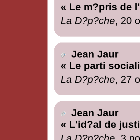
« Le m?pris de l
La D?p?che
, 20 
Jean Jaur
« Le parti social
La D?p?che
, 27 
Jean Jaur
« L'id?al de just
La D?p?che
, 3 n