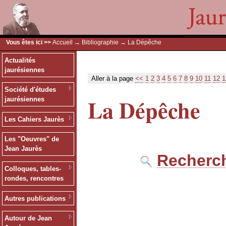
Vous êtes ici >>
Accueil
→
Bibliographie
→ La Dépêche
Actualités
jaurésiennes
Aller à la page
<<
1
2
3
4
5
6
7
8
9
10
11
12
1
Société d'études
La Dépêche
jaurésiennes
Les Cahiers Jaurès
Les "Oeuvres" de
Jean Jaurès
Recherch
Colloques, tables-
rondes, rencontres
Autres publications
Autour de Jean