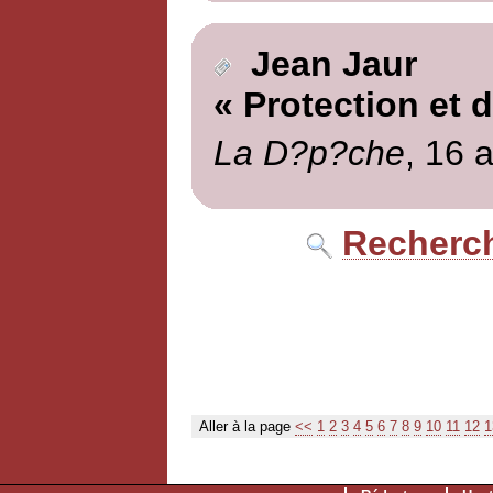
Jean Jaur
« Protection et 
La D?p?che
, 16 a
Recherch
Aller à la page
<<
1
2
3
4
5
6
7
8
9
10
11
12
1