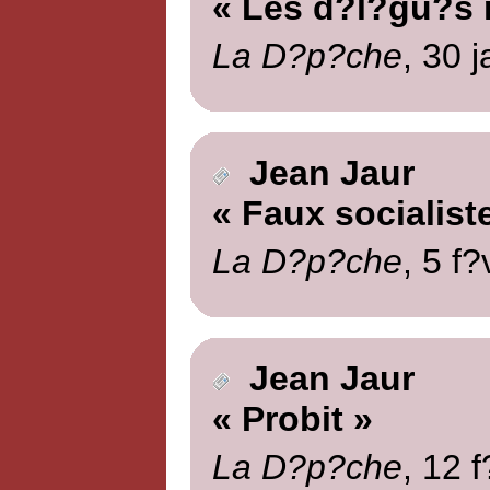
« Les d?l?gu?s 
La D?p?che
, 30 
Jean Jaur
« Faux socialist
La D?p?che
, 5 f?
Jean Jaur
« Probit »
La D?p?che
, 12 