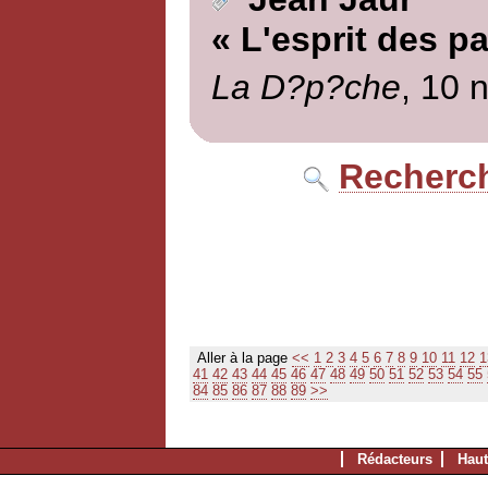
« L'esprit des p
La D?p?che
, 10 
Recherch
Aller à la page
<<
1
2
3
4
5
6
7
8
9
10
11
12
1
41
42
43
44
45
46
47
48
49
50
51
52
53
54
55
84
85
86
87
88
89
>>
Rédacteurs
Haut