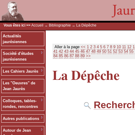
Vous êtes ici >>
Accueil
→
Bibliographie
→ La Dépêche
Actualités
jaurésiennes
Aller à la page
<<
1
2
3
4
5
6
7
8
9
10
11
12
1
41
42
43
44
45
46
47
48
49
50
51
52
53
54
55
Société d'études
84
85
86
87
88
89
>>
jaurésiennes
La Dépêche
Les Cahiers Jaurès
Les "Oeuvres" de
Jean Jaurès
Colloques, tables-
Recherch
rondes, rencontres
Autres publications
Autour de Jean