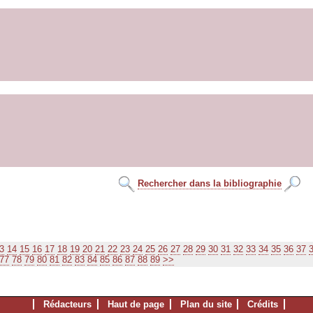
Rechercher dans la bibliographie
3
14
15
16
17
18
19
20
21
22
23
24
25
26
27
28
29
30
31
32
33
34
35
36
37
77
78
79
80
81
82
83
84
85
86
87
88
89
>>
Rédacteurs
Haut de page
Plan du site
Crédits