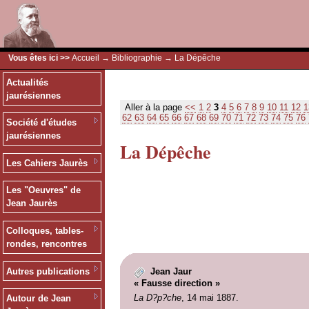
Vous êtes ici >>
Accueil
→
Bibliographie
→ La Dépêche
Actualités
jaurésiennes
Aller à la page
<<
1
2
3
4
5
6
7
8
9
10
11
12
1
62
63
64
65
66
67
68
69
70
71
72
73
74
75
76
Société d'études
jaurésiennes
La Dépêche
Les Cahiers Jaurès
Les "Oeuvres" de
Jean Jaurès
Colloques, tables-
rondes, rencontres
Autres publications
Jean Jaur
« Fausse direction »
La D?p?che
, 14 mai 1887.
Autour de Jean