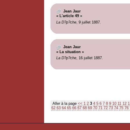
Jean Jaur
« L'article 49 »
La D?p?che
, 9 juillet 1887.
Jean Jaur
« La situation »
La D?p?che
, 16 juillet 1887.
Aller à la page
<<
1
2
3
4
5
6
7
8
9
10
11
12
1
62
63
64
65
66
67
68
69
70
71
72
73
74
75
76