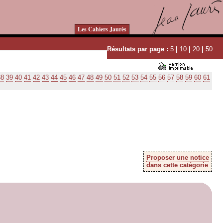
Les Cahiers Jaurès
Résultats par page :
5
|
10
|
20
|
50
38
39
40
41
42
43
44
45
46
47
48
49
50
51
52
53
54
55
56
57
58
59
60
61
Proposer une notice
dans cette catégorie