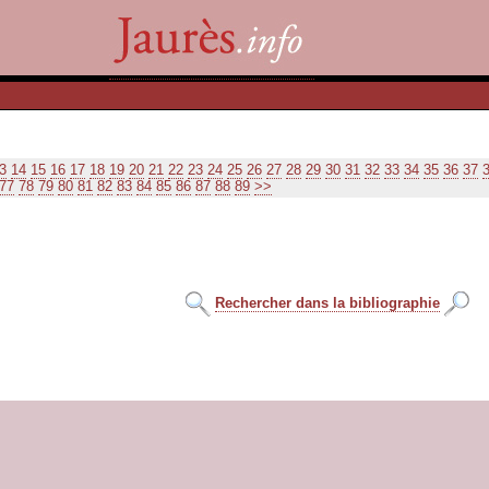
3
14
15
16
17
18
19
20
21
22
23
24
25
26
27
28
29
30
31
32
33
34
35
36
37
77
78
79
80
81
82
83
84
85
86
87
88
89
>>
Rechercher dans la bibliographie