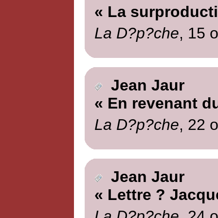
« La surproducti
La D?p?che
, 15 
Jean Jaur
« En revenant d
La D?p?che
, 22 
Jean Jaur
« Lettre ? Jacqu
La D?p?che
, 24 