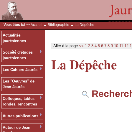
Vous êtes ici >>
Accueil
→
Bibliographie
→ La Dépêche
Actualités
jaurésiennes
Aller à la page
<<
1
2
3
4
5
6
7
8
9
10
11
12
1
Société d'études
La Dépêche
jaurésiennes
Les Cahiers Jaurès
Les "Oeuvres" de
Jean Jaurès
Recherch
Colloques, tables-
rondes, rencontres
Autres publications
Autour de Jean