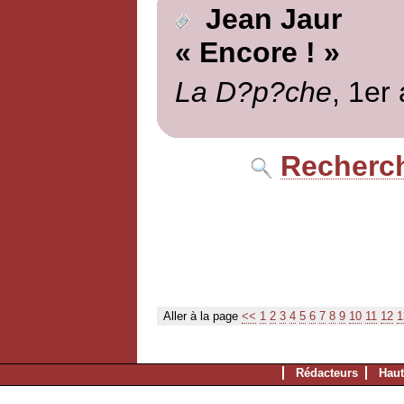
Jean Jaur
« Encore ! »
La D?p?che
, 1er 
Recherch
Aller à la page
<<
1
2
3
4
5
6
7
8
9
10
11
12
1
Rédacteurs
Haut