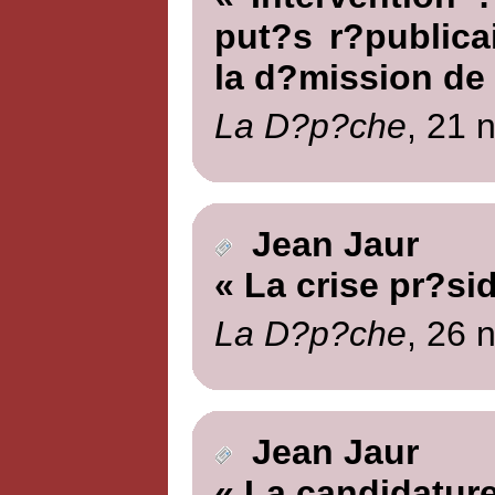
put?s r?publica
la d?mission de
La D?p?che
, 21 
Jean Jaur
« La crise pr?sid
La D?p?che
, 26 
Jean Jaur
« La candidature