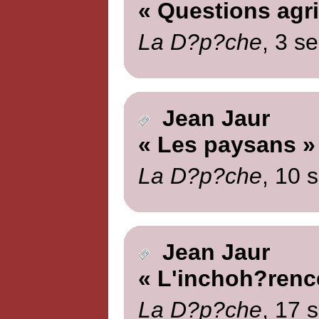
« Questions agri
La D?p?che
, 3 s
Jean Jaur
« Les paysans »
La D?p?che
, 10 
Jean Jaur
« L'inchoh?rence
La D?p?che
, 17 