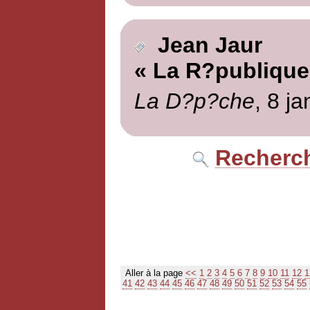
Jean Jaur
« La R?publique
La D?p?che
, 8 j
Recherch
Aller à la page
<<
1
2
3
4
5
6
7
8
9
10
11
12
1
41
42
43
44
45
46
47
48
49
50
51
52
53
54
55