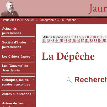
Vous êtes ici >>
Accueil
→
Bibliographie
→ La Dépêche
Actualités
jaurésiennes
Aller à la page
<<
1
2
3
4
5
6
7
8
9
10
11
12
1
41
42
43
44
45
46
47
48
49
50
51
52
53
54
55
Société d'études
jaurésiennes
La Dépêche
Les Cahiers Jaurès
Les "Oeuvres" de
Jean Jaurès
Recherch
Colloques, tables-
rondes, rencontres
Autres publications
Autour de Jean