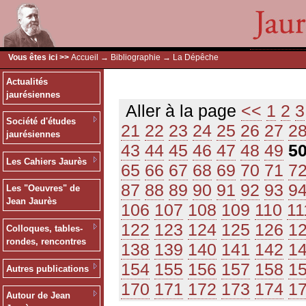
Vous êtes ici >>
Accueil
→
Bibliographie
→ La Dépêche
Actualités
jaurésiennes
Aller à la page
<<
1
2
3
Société d'études
21
22
23
24
25
26
27
2
jaurésiennes
43
44
45
46
47
48
49
5
Les Cahiers Jaurès
65
66
67
68
69
70
71
7
87
88
89
90
91
92
93
9
Les "Oeuvres" de
Jean Jaurès
106
107
108
109
110
11
122
123
124
125
126
1
Colloques, tables-
rondes, rencontres
138
139
140
141
142
1
154
155
156
157
158
1
Autres publications
170
171
172
173
174
1
Autour de Jean