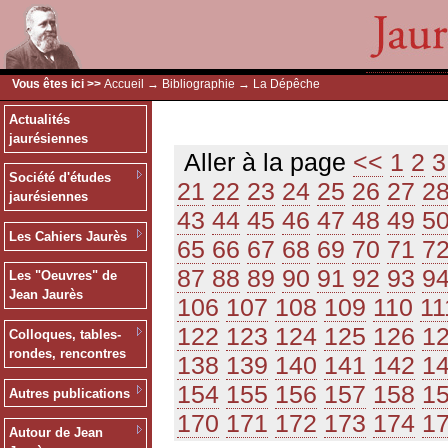
Vous êtes ici >>
Accueil
→
Bibliographie
→ La Dépêche
Actualités
jaurésiennes
Aller à la page
<<
1
2
3
Société d'études
21
22
23
24
25
26
27
2
jaurésiennes
43
44
45
46
47
48
49
5
Les Cahiers Jaurès
65
66
67
68
69
70
71
7
87
88
89
90
91
92
93
9
Les "Oeuvres" de
Jean Jaurès
106
107
108
109
110
11
122
123
124
125
126
1
Colloques, tables-
rondes, rencontres
138
139
140
141
142
1
154
155
156
157
158
1
Autres publications
170
171
172
173
174
1
Autour de Jean