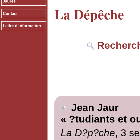
Jaurès
La Dépêche
Contact
Lettre d'information
Recherch
Jean Jaur
« ?tudiants et o
La D?p?che
, 3 s