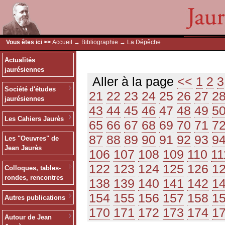
Vous êtes ici >>
Accueil
→
Bibliographie
→ La Dépêche
Actualités
jaurésiennes
Aller à la page
<<
1
2
3
Société d'études
21
22
23
24
25
26
27
2
jaurésiennes
43
44
45
46
47
48
49
5
Les Cahiers Jaurès
65
66
67
68
69
70
71
7
87
88
89
90
91
92
93
9
Les "Oeuvres" de
Jean Jaurès
106
107
108
109
110
11
122
123
124
125
126
1
Colloques, tables-
rondes, rencontres
138
139
140
141
142
1
154
155
156
157
158
1
Autres publications
170
171
172
173
174
1
Autour de Jean