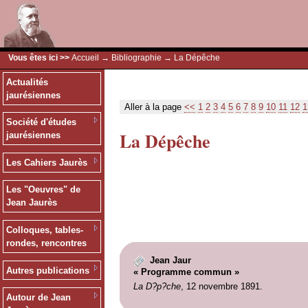
Vous êtes ici >>
Accueil
→
Bibliographie
→ La Dépêche
Actualités
jaurésiennes
Aller à la page
<<
1
2
3
4
5
6
7
8
9
10
11
12
1
Société d'études
La Dépêche
jaurésiennes
Les Cahiers Jaurès
Les "Oeuvres" de
Jean Jaurès
Colloques, tables-
rondes, rencontres
Jean Jaur
Autres publications
« Programme commun »
La D?p?che
, 12 novembre 1891.
Autour de Jean