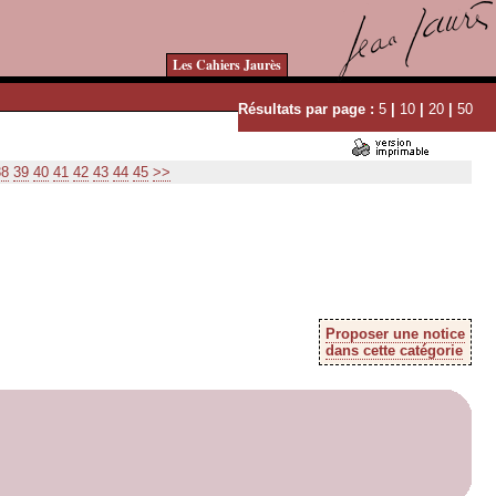
Les Cahiers Jaurès
Résultats par page :
5
|
10
|
20
|
50
38
39
40
41
42
43
44
45
>>
Proposer une notice
dans cette catégorie