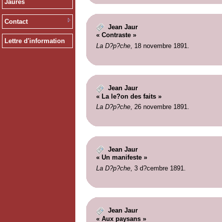
Jaurès
Contact
Jean Jaur
« Contraste »
Lettre d'information
La D?p?che
, 18 novembre 1891.
Jean Jaur
« La le?on des faits »
La D?p?che
, 26 novembre 1891.
Jean Jaur
« Un manifeste »
La D?p?che
, 3 d?cembre 1891.
Jean Jaur
« Aux paysans »