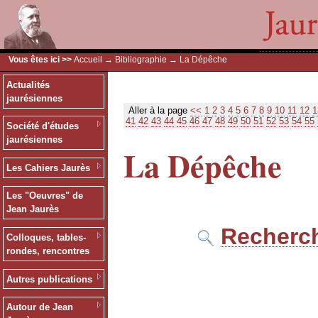
Vous êtes ici >>
Accueil
→
Bibliographie
→ La Dépêche
Actualités
jaurésiennes
Aller à la page
<<
1
2
3
4
5
6
7
8
9
10
11
12
1
41
42
43
44
45
46
47
48
49
50
51
52
53
54
55
Société d'études
jaurésiennes
La Dépêche
Les Cahiers Jaurès
Les "Oeuvres" de
Jean Jaurès
Recherch
Colloques, tables-
rondes, rencontres
Autres publications
Autour de Jean