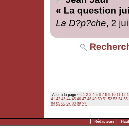
« La question ju
La D?p?che
, 2 ju
Recherch
Aller à la page
<<
1
2
3
4
5
6
7
8
9
10
11
12
1
41
42
43
44
45
46
47
48
49
50
51
52
53
54
55
84
85
86
87
88
89
>>
Rédacteurs
Haut