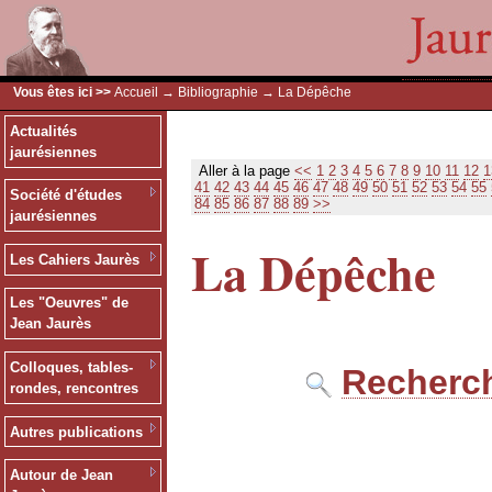
Vous êtes ici >>
Accueil
→
Bibliographie
→ La Dépêche
Actualités
jaurésiennes
Aller à la page
<<
1
2
3
4
5
6
7
8
9
10
11
12
1
41
42
43
44
45
46
47
48
49
50
51
52
53
54
55
Société d'études
84
85
86
87
88
89
>>
jaurésiennes
La Dépêche
Les Cahiers Jaurès
Les "Oeuvres" de
Jean Jaurès
Colloques, tables-
Recherch
rondes, rencontres
Autres publications
Autour de Jean