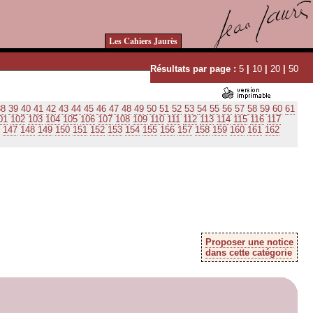
Les Cahiers Jaurès
Résultats par page :
5
|
10
|
20
|
50
38
39
40
41
42
43
44
45
46
47
48
49
50
51
52
53
54
55
56
57
58
59
60
61
01
102
103
104
105
106
107
108
109
110
111
112
113
114
115
116
117
147
148
149
150
151
152
153
154
155
156
157
158
159
160
161
162
Proposer une notice
dans cette catégorie