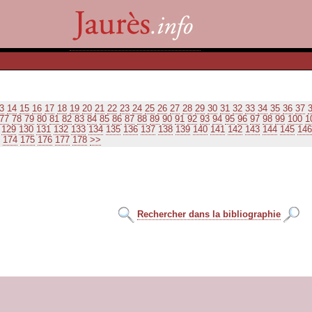
3
14
15
16
17
18
19
20
21
22
23
24
25
26
27
28
29
30
31
32
33
34
35
36
37
77
78
79
80
81
82
83
84
85
86
87
88
89
90
91
92
93
94
95
96
97
98
99
100
1
129
130
131
132
133
134
135
136
137
138
139
140
141
142
143
144
145
146
174
175
176
177
178
>>
Rechercher dans la bibliographie