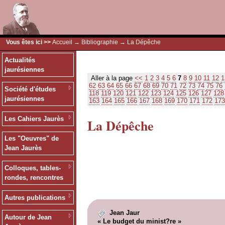
Vous êtes ici >>
Accueil
→
Bibliographie
→ La Dépêche
Actualités
jaurésiennes
Aller à la page
<<
1
2
3
4
5
6
7
8
9
10
11
12
1
62
63
64
65
66
67
68
69
70
71
72
73
74
75
76
Société d'études
118
119
120
121
122
123
124
125
126
127
128
jaurésiennes
163
164
165
166
167
168
169
170
171
172
173
Les Cahiers Jaurès
La Dépêche
Les "Oeuvres" de
Jean Jaurès
Colloques, tables-
rondes, rencontres
Autres publications
Jean Jaur
Autour de Jean
« Le budget du minist?re »