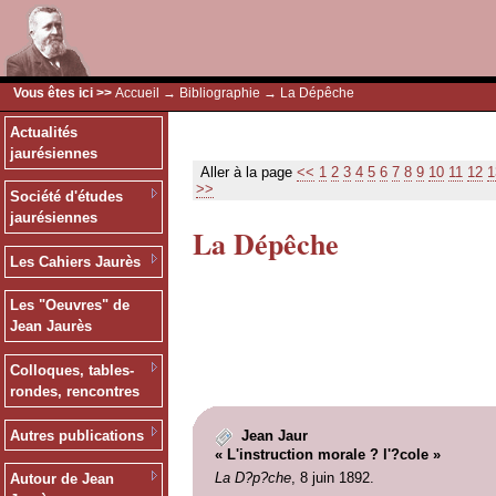
Vous êtes ici >>
Accueil
→
Bibliographie
→ La Dépêche
Actualités
jaurésiennes
Aller à la page
<<
1
2
3
4
5
6
7
8
9
10
11
12
1
>>
Société d'études
jaurésiennes
La Dépêche
Les Cahiers Jaurès
Les "Oeuvres" de
Jean Jaurès
Colloques, tables-
rondes, rencontres
Autres publications
Jean Jaur
« L'instruction morale ? l'?cole »
La D?p?che
, 8 juin 1892.
Autour de Jean