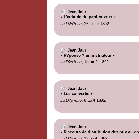
Jean Jaur
« L'attitude du parti ouvrier »
La D?p?che
, 26 juillet 1892.
Jean Jaur
« R?ponse ? un instituteur »
La D?p?che
, 1er ao?t 1892.
Jean Jaur
« Les convertis »
La D?p?che
, 9 ao?t 1892.
Jean Jaur
« Discours de distribution des prix au gr
La D?p?che
, 13 ao?t 1892.