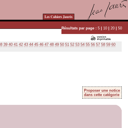
Les Cahiers Jaurès
Résultats par page :
5
|
10
|
20
|
50
38
39
40
41
42
43
44
45
46
47
48
49
50
51
52
53
54
55
56
57
58
59
60
Proposer une notice
dans cette catégorie