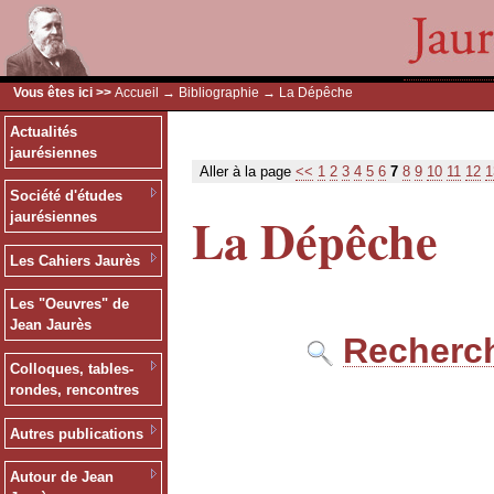
Vous êtes ici >>
Accueil
→
Bibliographie
→ La Dépêche
Actualités
jaurésiennes
Aller à la page
<<
1
2
3
4
5
6
7
8
9
10
11
12
1
Société d'études
La Dépêche
jaurésiennes
Les Cahiers Jaurès
Les "Oeuvres" de
Jean Jaurès
Recherch
Colloques, tables-
rondes, rencontres
Autres publications
Autour de Jean