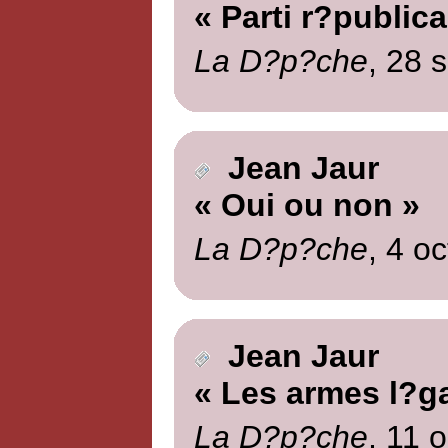
« Parti r?publica
La D?p?che
, 28 
Jean Jaur
« Oui ou non »
La D?p?che
, 4 o
Jean Jaur
« Les armes l?ga
La D?p?che
, 11 