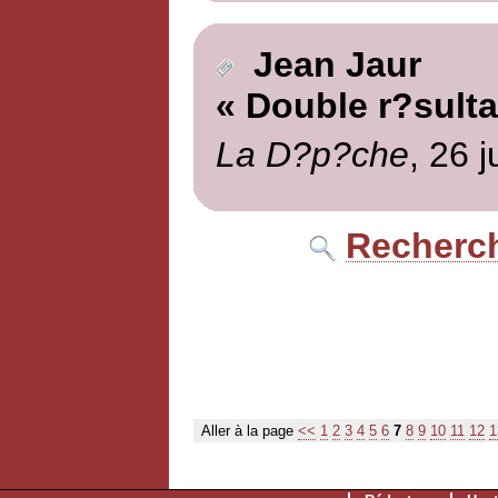
Jean Jaur
« Double r?sulta
La D?p?che
, 26 
Recherch
Aller à la page
<<
1
2
3
4
5
6
7
8
9
10
11
12
1