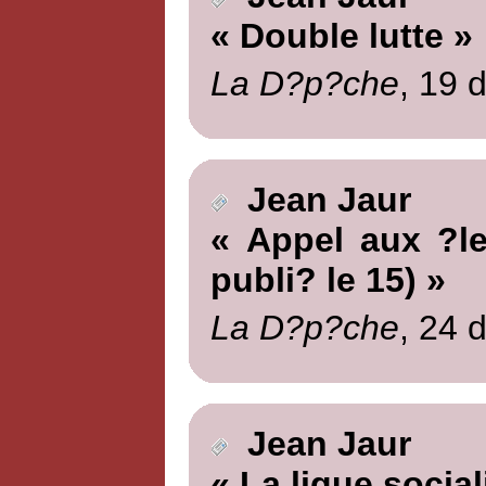
« Double lutte »
La D?p?che
, 19 
Jean Jaur
« Appel aux ?lec
publi? le 15) »
La D?p?che
, 24 
Jean Jaur
« La ligue social