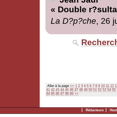
« Double r?sulta
La D?p?che
, 26 
Recherch
Aller à la page
<<
1
2
3
4
5
6
7
8
9
10
11
12
1
41
42
43
44
45
46
47
48
49
50
51
52
53
54
55
84
85
86
87
88
89
>>
Rédacteurs
Haut