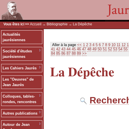
Vous êtes ici >>
Accueil
→
Bibliographie
→ La Dépêche
Actualités
jaurésiennes
Aller à la page
<<
1
2
3
4
5
6
7
8
9
10
11
12
1
41
42
43
44
45
46
47
48
49
50
51
52
53
54
55
Société d'études
84
85
86
87
88
89
>>
jaurésiennes
La Dépêche
Les Cahiers Jaurès
Les "Oeuvres" de
Jean Jaurès
Colloques, tables-
Recherch
rondes, rencontres
Autres publications
Autour de Jean