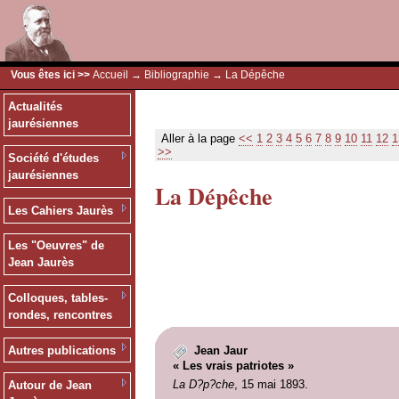
Vous êtes ici >>
Accueil
→
Bibliographie
→ La Dépêche
Actualités
jaurésiennes
Aller à la page
<<
1
2
3
4
5
6
7
8
9
10
11
12
1
>>
Société d'études
jaurésiennes
La Dépêche
Les Cahiers Jaurès
Les "Oeuvres" de
Jean Jaurès
Colloques, tables-
rondes, rencontres
Autres publications
Jean Jaur
« Les vrais patriotes »
La D?p?che
, 15 mai 1893.
Autour de Jean