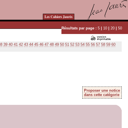
Les Cahiers Jaurès
Résultats par page :
5
|
10
|
20
|
50
38
39
40
41
42
43
44
45
46
47
48
49
50
51
52
53
54
55
56
57
58
59
60
Proposer une notice
dans cette catégorie