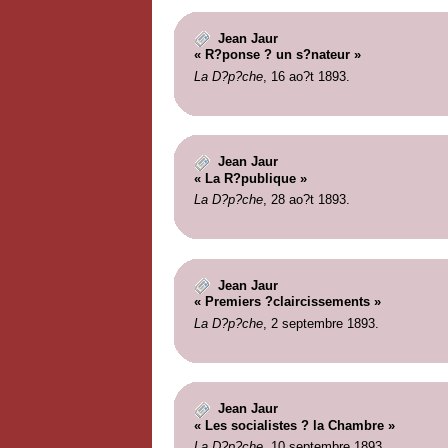
Jean Jaur
« R?ponse ? un s?nateur »
La D?p?che
, 16 ao?t 1893.
Jean Jaur
« La R?publique »
La D?p?che
, 28 ao?t 1893.
Jean Jaur
« Premiers ?claircissements »
La D?p?che
, 2 septembre 1893.
Jean Jaur
« Les socialistes ? la Chambre »
La D?p?che
, 10 septembre 1893.