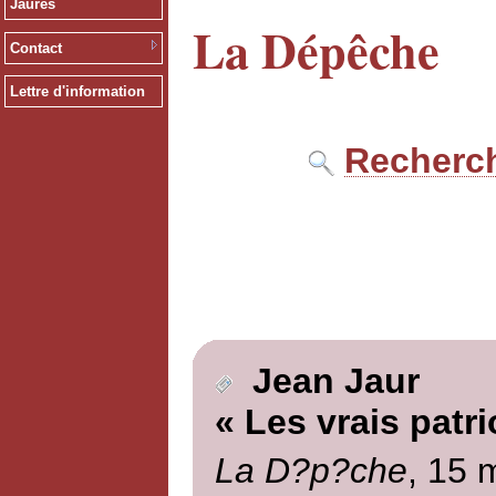
Jaurès
La Dépêche
Contact
Lettre d'information
Recherch
Jean Jaur
« Les vrais patri
La D?p?che
, 15 