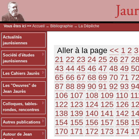
Vous êtes ici >>
Accueil
→
Bibliographie
→ La Dépêche
Actualités
jaurésiennes
Aller à la page
<<
1
2
3
Société d'études
21
22
23
24
25
26
27
2
jaurésiennes
43
44
45
46
47
48
49
5
Les Cahiers Jaurès
65
66
67
68
69
70
71
7
87
88
89
90
91
92
93
9
Les "Oeuvres" de
Jean Jaurès
106
107
108
109
110
11
122
123
124
125
126
1
Colloques, tables-
rondes, rencontres
138
139
140
141
142
1
154
155
156
157
158
1
Autres publications
170
171
172
173
174
1
Autour de Jean