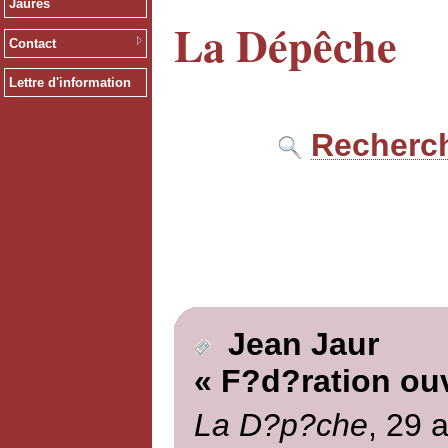
Jaurès
La Dépêche
Contact
Lettre d'information
Recherch
Jean Jaur
« F?d?ration ouv
La D?p?che
, 29 