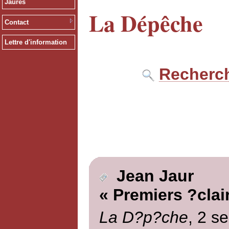
Jaurès
La Dépêche
Contact
Lettre d'information
Recherch
Jean Jaur
« Premiers ?clai
La D?p?che
, 2 s