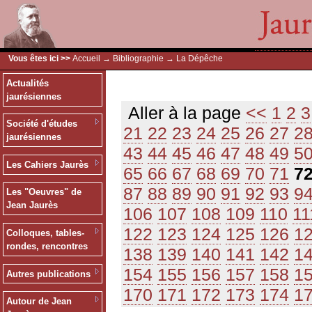
Vous êtes ici >>
Accueil
→
Bibliographie
→ La Dépêche
Actualités
jaurésiennes
Aller à la page
<<
1
2
3
Société d'études
21
22
23
24
25
26
27
2
jaurésiennes
43
44
45
46
47
48
49
5
Les Cahiers Jaurès
65
66
67
68
69
70
71
7
87
88
89
90
91
92
93
9
Les "Oeuvres" de
Jean Jaurès
106
107
108
109
110
11
122
123
124
125
126
1
Colloques, tables-
rondes, rencontres
138
139
140
141
142
1
154
155
156
157
158
1
Autres publications
170
171
172
173
174
1
Autour de Jean