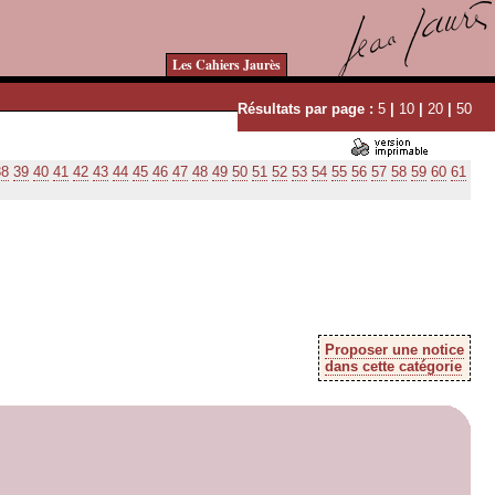
Les Cahiers Jaurès
Résultats par page :
5
|
10
|
20
|
50
38
39
40
41
42
43
44
45
46
47
48
49
50
51
52
53
54
55
56
57
58
59
60
61
Proposer une notice
dans cette catégorie