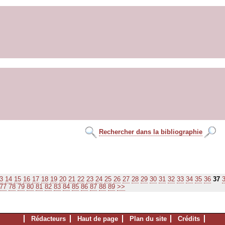
Rechercher dans la bibliographie
3
14
15
16
17
18
19
20
21
22
23
24
25
26
27
28
29
30
31
32
33
34
35
36
37
77
78
79
80
81
82
83
84
85
86
87
88
89
>>
Rédacteurs
Haut de page
Plan du site
Crédits