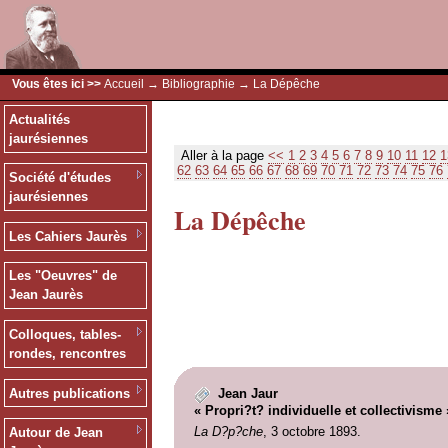
Vous êtes ici >>
Accueil
→
Bibliographie
→ La Dépêche
Actualités
jaurésiennes
Aller à la page
<<
1
2
3
4
5
6
7
8
9
10
11
12
1
62
63
64
65
66
67
68
69
70
71
72
73
74
75
76
Société d'études
jaurésiennes
La Dépêche
Les Cahiers Jaurès
Les "Oeuvres" de
Jean Jaurès
Colloques, tables-
rondes, rencontres
Autres publications
Jean Jaur
« Propri?t? individuelle et collectivisme 
La D?p?che
, 3 octobre 1893.
Autour de Jean