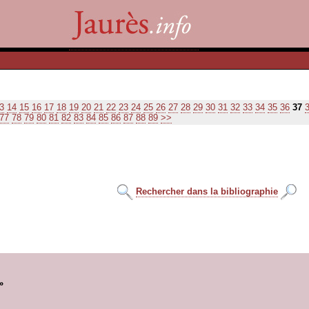
3
14
15
16
17
18
19
20
21
22
23
24
25
26
27
28
29
30
31
32
33
34
35
36
37
77
78
79
80
81
82
83
84
85
86
87
88
89
>>
Rechercher dans la bibliographie
»