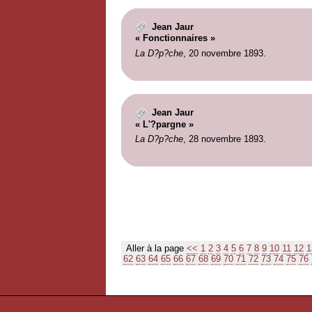
Jean Jaur
« Fonctionnaires »
La D?p?che
, 20 novembre 1893.
Jean Jaur
« L'?pargne »
La D?p?che
, 28 novembre 1893.
Aller à la page
<<
1
2
3
4
5
6
7
8
9
10
11
12
1
62
63
64
65
66
67
68
69
70
71
72
73
74
75
76