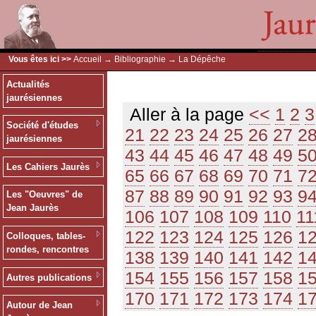
Vous êtes ici >>
Accueil
→
Bibliographie
→ La Dépêche
Actualités
jaurésiennes
Aller à la page
<<
1
2
3
Société d'études
21
22
23
24
25
26
27
2
jaurésiennes
43
44
45
46
47
48
49
5
Les Cahiers Jaurès
65
66
67
68
69
70
71
7
87
88
89
90
91
92
93
9
Les "Oeuvres" de
Jean Jaurès
106
107
108
109
110
11
122
123
124
125
126
1
Colloques, tables-
rondes, rencontres
138
139
140
141
142
1
154
155
156
157
158
1
Autres publications
170
171
172
173
174
1
Autour de Jean