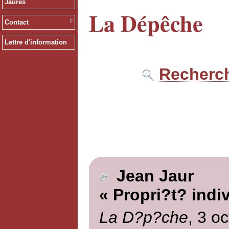
Jaurès
La Dépêche
Contact
Lettre d'information
Recherch
Jean Jaur
« Propri?t? indiv
La D?p?che
, 3 o