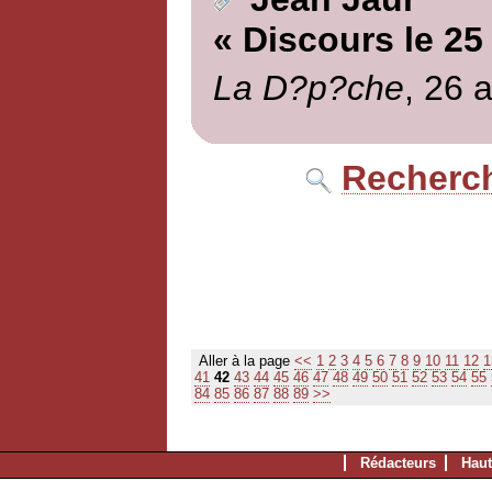
« Discours le 2
La D?p?che
, 26 
Recherch
Aller à la page
<<
1
2
3
4
5
6
7
8
9
10
11
12
1
41
42
43
44
45
46
47
48
49
50
51
52
53
54
55
84
85
86
87
88
89
>>
Rédacteurs
Haut