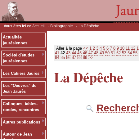
Vous êtes ici >>
Accueil
→
Bibliographie
→ La Dépêche
Actualités
jaurésiennes
Aller à la page
<<
1
2
3
4
5
6
7
8
9
10
11
12
1
41
42
43
44
45
46
47
48
49
50
51
52
53
54
55
Société d'études
84
85
86
87
88
89
>>
jaurésiennes
La Dépêche
Les Cahiers Jaurès
Les "Oeuvres" de
Jean Jaurès
Colloques, tables-
Recherch
rondes, rencontres
Autres publications
Autour de Jean