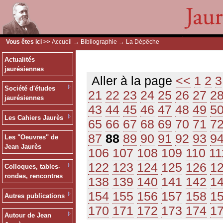
Vous êtes ici >>
Accueil
→
Bibliographie
→ La Dépêche
Actualités
jaurésiennes
Aller à la page
<<
1
2
3
Société d'études
21
22
23
24
25
26
27
2
jaurésiennes
43
44
45
46
47
48
49
5
Les Cahiers Jaurès
65
66
67
68
69
70
71
7
87
88
89
90
91
92
93
9
Les "Oeuvres" de
Jean Jaurès
106
107
108
109
110
11
122
123
124
125
126
1
Colloques, tables-
rondes, rencontres
138
139
140
141
142
1
154
155
156
157
158
1
Autres publications
170
171
172
173
174
1
Autour de Jean