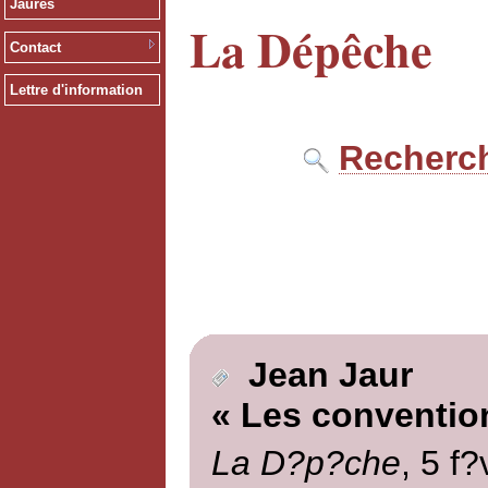
Jaurès
La Dépêche
Contact
Lettre d'information
Recherch
Jean Jaur
« Les conventio
La D?p?che
, 5 f?