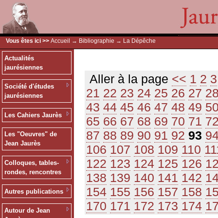
Vous êtes ici >>
Accueil
→
Bibliographie
→ La Dépêche
Actualités
jaurésiennes
Aller à la page
<<
1
2
3
Société d'études
21
22
23
24
25
26
27
2
jaurésiennes
43
44
45
46
47
48
49
5
Les Cahiers Jaurès
65
66
67
68
69
70
71
7
87
88
89
90
91
92
93
9
Les "Oeuvres" de
Jean Jaurès
106
107
108
109
110
11
122
123
124
125
126
1
Colloques, tables-
rondes, rencontres
138
139
140
141
142
1
154
155
156
157
158
1
Autres publications
170
171
172
173
174
1
Autour de Jean