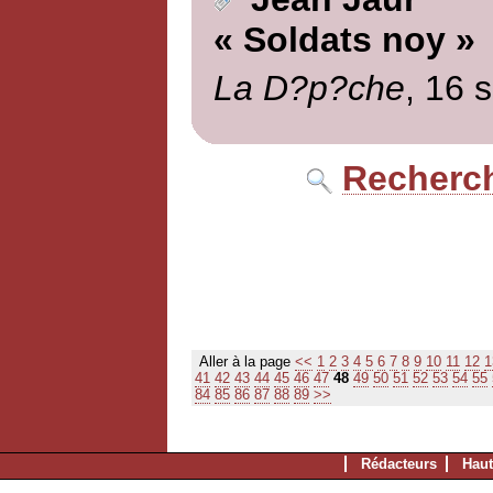
« Soldats noy »
La D?p?che
, 16 
Recherch
Aller à la page
<<
1
2
3
4
5
6
7
8
9
10
11
12
1
41
42
43
44
45
46
47
48
49
50
51
52
53
54
55
84
85
86
87
88
89
>>
Rédacteurs
Haut