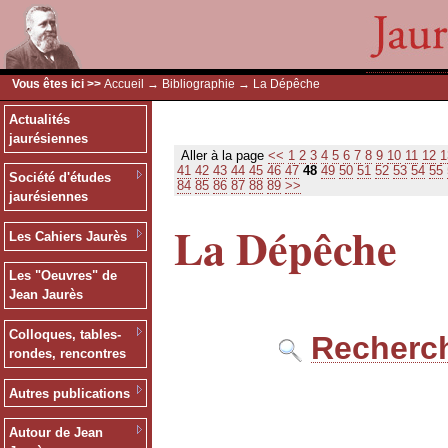
Vous êtes ici >>
Accueil
→
Bibliographie
→ La Dépêche
Actualités
jaurésiennes
Aller à la page
<<
1
2
3
4
5
6
7
8
9
10
11
12
1
41
42
43
44
45
46
47
48
49
50
51
52
53
54
55
Société d'études
84
85
86
87
88
89
>>
jaurésiennes
La Dépêche
Les Cahiers Jaurès
Les "Oeuvres" de
Jean Jaurès
Colloques, tables-
Recherch
rondes, rencontres
Autres publications
Autour de Jean