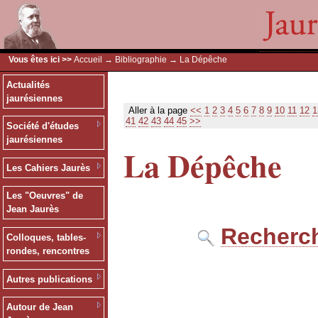
Vous êtes ici >>
Accueil
→
Bibliographie
→ La Dépêche
Actualités
jaurésiennes
Aller à la page
<<
1
2
3
4
5
6
7
8
9
10
11
12
1
41
42
43
44
45
>>
Société d'études
jaurésiennes
La Dépêche
Les Cahiers Jaurès
Les "Oeuvres" de
Jean Jaurès
Recherch
Colloques, tables-
rondes, rencontres
Autres publications
Autour de Jean