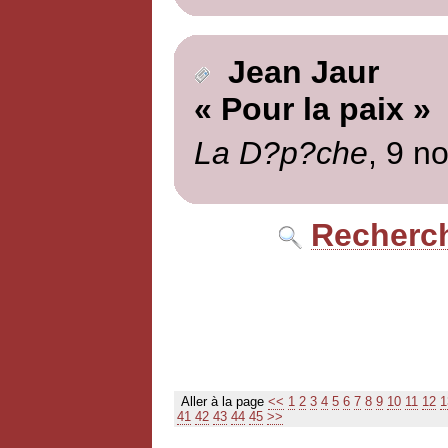
Jean Jaur
« Pour la paix »
La D?p?che
, 9 n
Recherch
Aller à la page
<<
1
2
3
4
5
6
7
8
9
10
11
12
1
41
42
43
44
45
>>