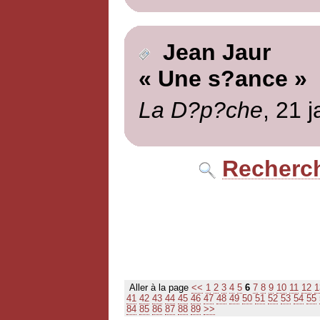
Jean Jaur
« Une s?ance »
La D?p?che
, 21 
Recherch
Aller à la page
<<
1
2
3
4
5
6
7
8
9
10
11
12
1
41
42
43
44
45
46
47
48
49
50
51
52
53
54
55
84
85
86
87
88
89
>>