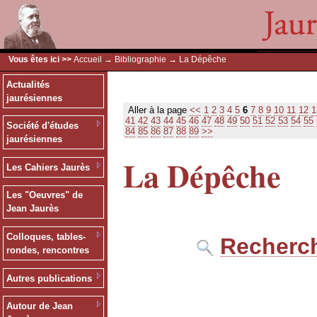
Vous êtes ici >>
Accueil
→
Bibliographie
→ La Dépêche
Actualités
jaurésiennes
Aller à la page
<<
1
2
3
4
5
6
7
8
9
10
11
12
1
41
42
43
44
45
46
47
48
49
50
51
52
53
54
55
Société d'études
84
85
86
87
88
89
>>
jaurésiennes
La Dépêche
Les Cahiers Jaurès
Les "Oeuvres" de
Jean Jaurès
Colloques, tables-
Recherch
rondes, rencontres
Autres publications
Autour de Jean