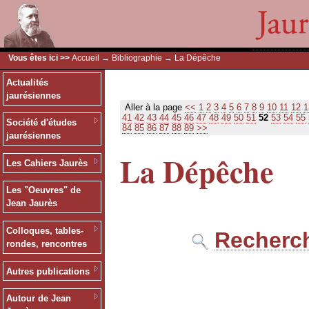
Vous êtes ici >>
Accueil
→
Bibliographie
→ La Dépêche
Actualités
jaurésiennes
Aller à la page
<<
1
2
3
4
5
6
7
8
9
10
11
12
1
41
42
43
44
45
46
47
48
49
50
51
52
53
54
55
Société d'études
84
85
86
87
88
89
>>
jaurésiennes
La Dépêche
Les Cahiers Jaurès
Les "Oeuvres" de
Jean Jaurès
Colloques, tables-
Recherch
rondes, rencontres
Autres publications
Autour de Jean