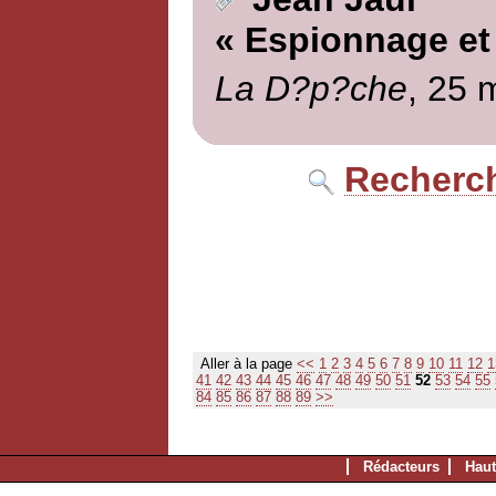
« Espionnage e
La D?p?che
, 25 
Recherch
Aller à la page
<<
1
2
3
4
5
6
7
8
9
10
11
12
1
41
42
43
44
45
46
47
48
49
50
51
52
53
54
55
84
85
86
87
88
89
>>
Rédacteurs
Haut