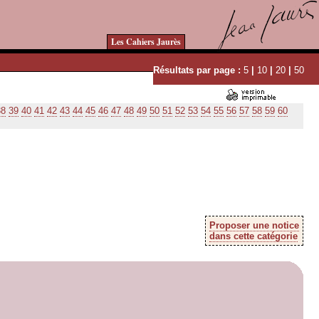
Les Cahiers Jaurès
Résultats par page :
5
|
10
|
20
|
50
38
39
40
41
42
43
44
45
46
47
48
49
50
51
52
53
54
55
56
57
58
59
60
Proposer une notice
dans cette catégorie