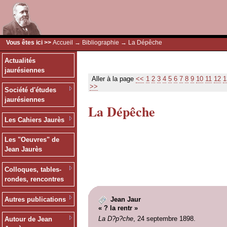
Vous êtes ici >>
Accueil
→
Bibliographie
→ La Dépêche
Actualités
jaurésiennes
Aller à la page
<<
1
2
3
4
5
6
7
8
9
10
11
12
1
>>
Société d'études
jaurésiennes
La Dépêche
Les Cahiers Jaurès
Les "Oeuvres" de
Jean Jaurès
Colloques, tables-
rondes, rencontres
Autres publications
Jean Jaur
« ? la rentr »
La D?p?che
, 24 septembre 1898.
Autour de Jean