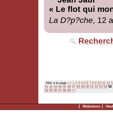
« Le flot qui mo
La D?p?che
, 12 a
Recherch
Aller à la page
<<
1
2
3
4
5
6
7
8
9
10
11
12
1
41
42
43
44
45
46
47
48
49
50
51
52
53
54
55
84
85
86
87
88
89
>>
Rédacteurs
Haut