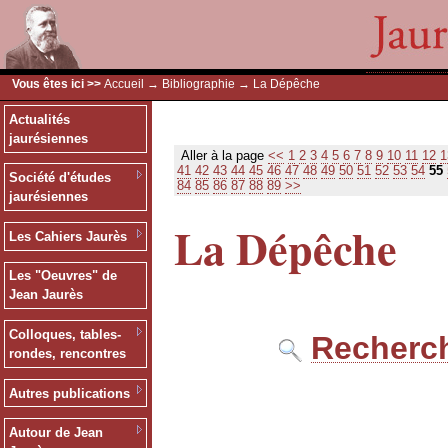
Vous êtes ici >>
Accueil
→
Bibliographie
→ La Dépêche
Actualités
jaurésiennes
Aller à la page
<<
1
2
3
4
5
6
7
8
9
10
11
12
1
41
42
43
44
45
46
47
48
49
50
51
52
53
54
55
Société d'études
84
85
86
87
88
89
>>
jaurésiennes
La Dépêche
Les Cahiers Jaurès
Les "Oeuvres" de
Jean Jaurès
Colloques, tables-
Recherch
rondes, rencontres
Autres publications
Autour de Jean