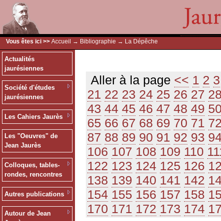
Vous êtes ici >>
Accueil
→
Bibliographie
→ La Dépêche
Actualités
jaurésiennes
Aller à la page
<<
1
2
3
Société d'études
21
22
23
24
25
26
27
2
jaurésiennes
43
44
45
46
47
48
49
5
Les Cahiers Jaurès
65
66
67
68
69
70
71
7
87
88
89
90
91
92
93
9
Les "Oeuvres" de
Jean Jaurès
106
107
108
109
110
11
122
123
124
125
126
1
Colloques, tables-
rondes, rencontres
138
139
140
141
142
1
154
155
156
157
158
1
Autres publications
170
171
172
173
174
1
Autour de Jean