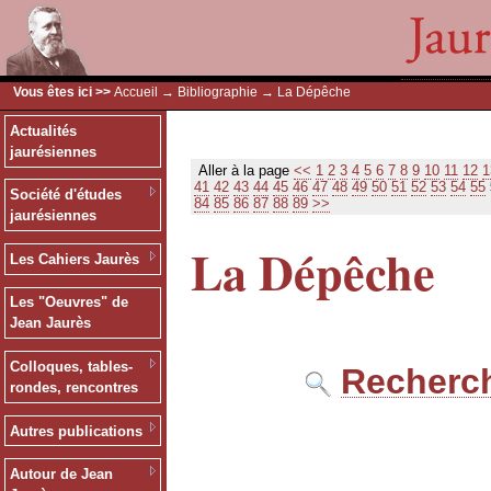
Vous êtes ici >>
Accueil
→
Bibliographie
→ La Dépêche
Actualités
jaurésiennes
Aller à la page
<<
1
2
3
4
5
6
7
8
9
10
11
12
1
41
42
43
44
45
46
47
48
49
50
51
52
53
54
55
Société d'études
84
85
86
87
88
89
>>
jaurésiennes
La Dépêche
Les Cahiers Jaurès
Les "Oeuvres" de
Jean Jaurès
Colloques, tables-
Recherch
rondes, rencontres
Autres publications
Autour de Jean