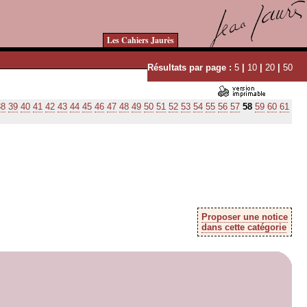
Les Cahiers Jaurès
Résultats par page :
5
|
10
|
20
|
50
38
39
40
41
42
43
44
45
46
47
48
49
50
51
52
53
54
55
56
57
58
59
60
61
Proposer une notice
dans cette catégorie