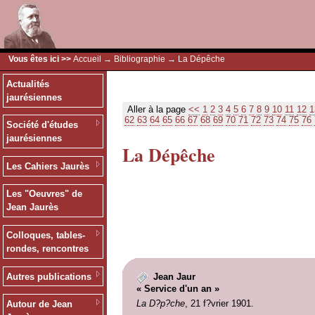
Vous êtes ici >>
Accueil
→
Bibliographie
→ La Dépêche
Actualités
jaurésiennes
Aller à la page
<<
1
2
3
4
5
6
7
8
9
10
11
12
1
62
63
64
65
66
67
68
69
70
71
72
73
74
75
76
Société d'études
jaurésiennes
La Dépêche
Les Cahiers Jaurès
Les "Oeuvres" de
Jean Jaurès
Colloques, tables-
rondes, rencontres
Autres publications
Jean Jaur
« Service d'un an »
La D?p?che
, 21 f?vrier 1901.
Autour de Jean