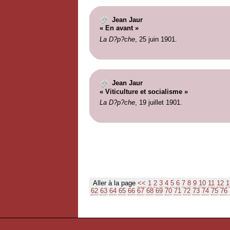
Jean Jaur
« En avant »
La D?p?che
, 25 juin 1901.
Jean Jaur
« Viticulture et socialisme »
La D?p?che
, 19 juillet 1901.
Aller à la page
<<
1
2
3
4
5
6
7
8
9
10
11
12
1
62
63
64
65
66
67
68
69
70
71
72
73
74
75
76