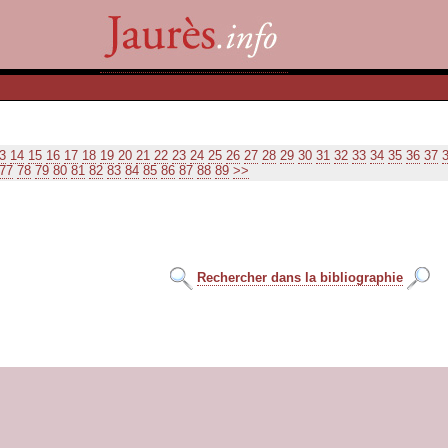
3
14
15
16
17
18
19
20
21
22
23
24
25
26
27
28
29
30
31
32
33
34
35
36
37
77
78
79
80
81
82
83
84
85
86
87
88
89
>>
Rechercher dans la bibliographie