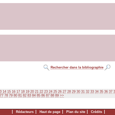
Rechercher dans la bibliographie
3
14
15
16
17
18
19
20
21
22
23
24
25
26
27
28
29
30
31
32
33
34
35
36
37
77
78
79
80
81
82
83
84
85
86
87
88
89
>>
Rédacteurs
Haut de page
Plan du site
Crédits