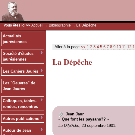
Vous êtes ici >>
Accueil
→
Bibliographie
→ La Dépêche
Actualités
jaurésiennes
Aller à la page
<<
1
2
3
4
5
6
7
8
9
10
11
12
1
Société d'études
La Dépêche
jaurésiennes
Les Cahiers Jaurès
Les "Oeuvres" de
Jean Jaurès
Colloques, tables-
rondes, rencontres
Jean Jaur
Autres publications
« Que font les paysans?? »
La D?p?che
, 23 septembre 1901.
Autour de Jean