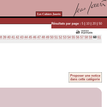
Les Cahiers Jaurès
Résultats par page :
5
|
10
|
20
|
50
38
39
40
41
42
43
44
45
46
47
48
49
50
51
52
53
54
55
56
57
58
59
60
61
Proposer une notice
dans cette catégorie