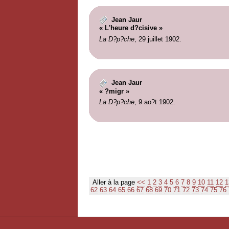
Jean Jaur
« L'heure d?cisive »
La D?p?che
, 29 juillet 1902.
Jean Jaur
« ?migr »
La D?p?che
, 9 ao?t 1902.
Aller à la page
<<
1
2
3
4
5
6
7
8
9
10
11
12
1
62
63
64
65
66
67
68
69
70
71
72
73
74
75
76