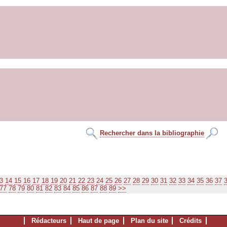
Rechercher dans la bibliographie
3
14
15
16
17
18
19
20
21
22
23
24
25
26
27
28
29
30
31
32
33
34
35
36
37
77
78
79
80
81
82
83
84
85
86
87
88
89
>>
Rédacteurs
Haut de page
Plan du site
Crédits