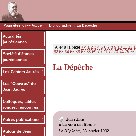
Vous êtes ici >>
Accueil
→
Bibliographie
→ La Dépêche
Actualités
jaurésiennes
Aller à la page
<<
1
2
3
4
5
6
7
8
9
10
11
12
1
62
63
64
65
66
67
68
69
70
71
72
73
74
75
76
Société d'études
jaurésiennes
La Dépêche
Les Cahiers Jaurès
Les "Oeuvres" de
Jean Jaurès
Colloques, tables-
rondes, rencontres
Autres publications
Jean Jaur
« La voie est libre »
La D?p?che
, 23 janvier 1902.
Autour de Jean