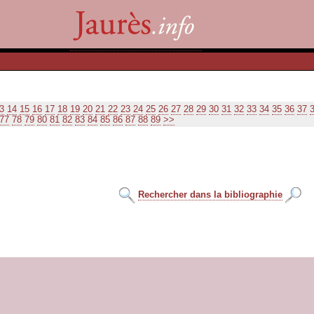
3
14
15
16
17
18
19
20
21
22
23
24
25
26
27
28
29
30
31
32
33
34
35
36
37
77
78
79
80
81
82
83
84
85
86
87
88
89
>>
Rechercher dans la bibliographie