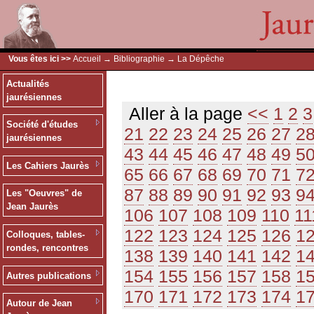
Vous êtes ici >>
Accueil
→
Bibliographie
→ La Dépêche
Actualités
jaurésiennes
Aller à la page
<<
1
2
3
Société d'études
21
22
23
24
25
26
27
2
jaurésiennes
43
44
45
46
47
48
49
5
Les Cahiers Jaurès
65
66
67
68
69
70
71
7
87
88
89
90
91
92
93
9
Les "Oeuvres" de
Jean Jaurès
106
107
108
109
110
11
122
123
124
125
126
1
Colloques, tables-
rondes, rencontres
138
139
140
141
142
1
154
155
156
157
158
1
Autres publications
170
171
172
173
174
1
Autour de Jean