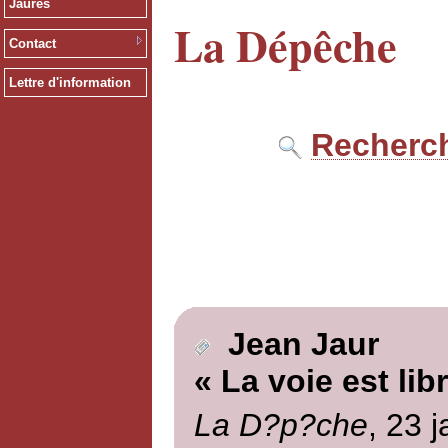
Jaurès
La Dépêche
Contact
Lettre d'information
Recherch
Jean Jaur
« La voie est lib
La D?p?che
, 23 