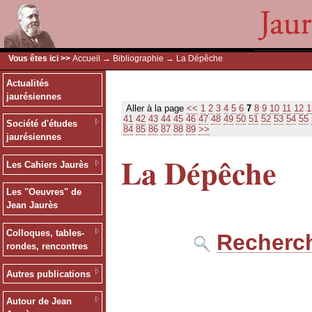
Vous êtes ici >>
Accueil
→
Bibliographie
→ La Dépêche
Actualités
jaurésiennes
Aller à la page
<<
1
2
3
4
5
6
7
8
9
10
11
12
1
41
42
43
44
45
46
47
48
49
50
51
52
53
54
55
Société d'études
84
85
86
87
88
89
>>
jaurésiennes
La Dépêche
Les Cahiers Jaurès
Les "Oeuvres" de
Jean Jaurès
Colloques, tables-
Recherch
rondes, rencontres
Autres publications
Autour de Jean