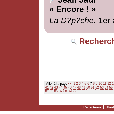
« Encore ! »
La D?p?che
, 1er 
Recherch
Aller à la page
<<
1
2
3
4
5
6
7
8
9
10
11
12
1
41
42
43
44
45
46
47
48
49
50
51
52
53
54
55
84
85
86
87
88
89
>>
Rédacteurs
Haut