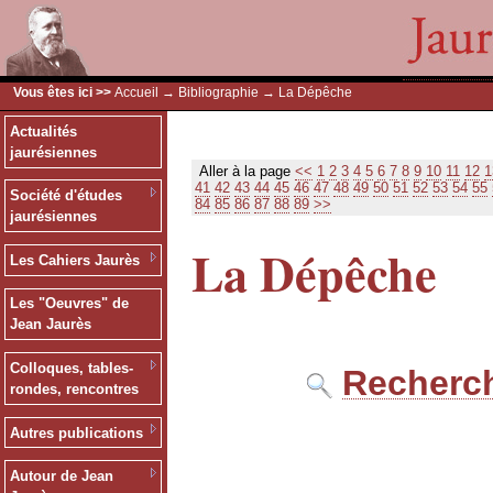
Vous êtes ici >>
Accueil
→
Bibliographie
→ La Dépêche
Actualités
jaurésiennes
Aller à la page
<<
1
2
3
4
5
6
7
8
9
10
11
12
1
41
42
43
44
45
46
47
48
49
50
51
52
53
54
55
Société d'études
84
85
86
87
88
89
>>
jaurésiennes
La Dépêche
Les Cahiers Jaurès
Les "Oeuvres" de
Jean Jaurès
Colloques, tables-
Recherch
rondes, rencontres
Autres publications
Autour de Jean