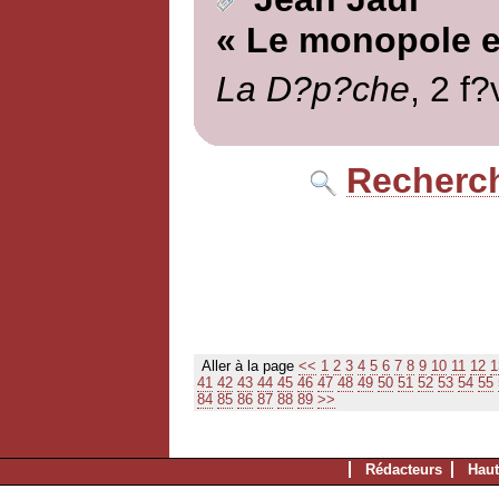
« Le monopole et
La D?p?che
, 2 f?
Recherch
Aller à la page
<<
1
2
3
4
5
6
7
8
9
10
11
12
1
41
42
43
44
45
46
47
48
49
50
51
52
53
54
55
84
85
86
87
88
89
>>
Rédacteurs
Haut