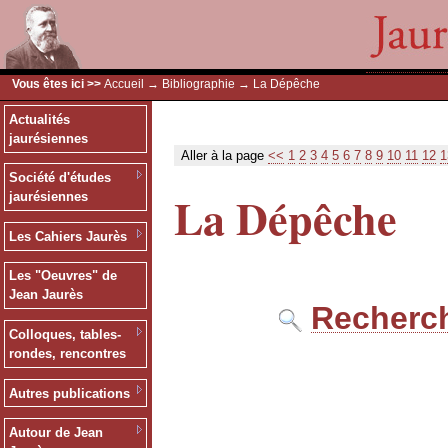
Vous êtes ici >>
Accueil
→
Bibliographie
→ La Dépêche
Actualités
jaurésiennes
Aller à la page
<<
1
2
3
4
5
6
7
8
9
10
11
12
1
Société d'études
La Dépêche
jaurésiennes
Les Cahiers Jaurès
Les "Oeuvres" de
Jean Jaurès
Recherch
Colloques, tables-
rondes, rencontres
Autres publications
Autour de Jean