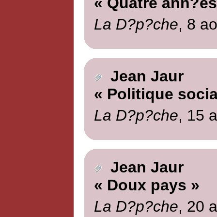
« Quatre ann?es
La D?p?che
, 8 a
Jean Jaur
« Politique socia
La D?p?che
, 15 
Jean Jaur
« Doux pays »
La D?p?che
, 20 