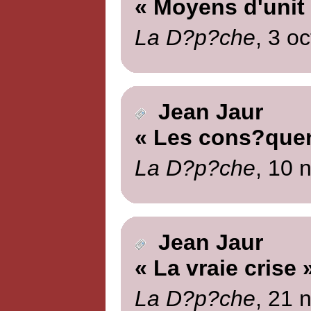
« Moyens d'unit
La D?p?che
, 3 o
Jean Jaur
« Les cons?que
La D?p?che
, 10 
Jean Jaur
« La vraie crise 
La D?p?che
, 21 